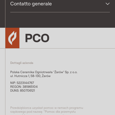
Contatto generale
Dettagli azienda
Polska Ceramika Ogniotrwała "Żarów" Sp. z o.o.
ul. Hutnicza 1, 58-130, Żarów
NIP: 5223144767
REGON: 381965104
DUNS: 850706121
Przedsiębiorca uzyskał pomoc w ramach programu
rządowego pod nazwą: “Pomoc dla przemysłu