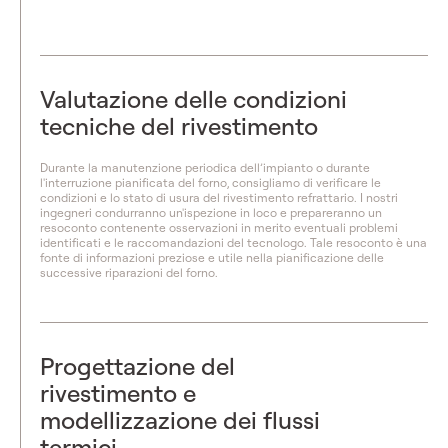
Valutazione delle condizioni
tecniche del rivestimento
Durante la manutenzione periodica dell’impianto o durante
l'interruzione pianificata del forno, consigliamo di verificare le
condizioni e lo stato di usura del rivestimento refrattario. I nostri
ingegneri condurranno un'ispezione in loco e prepareranno un
resoconto contenente osservazioni in merito eventuali problemi
identificati e le raccomandazioni del tecnologo. Tale resoconto è una
fonte di informazioni preziose e utile nella pianificazione delle
successive riparazioni del forno.
Progettazione del
rivestimento e
modellizzazione dei flussi
termici