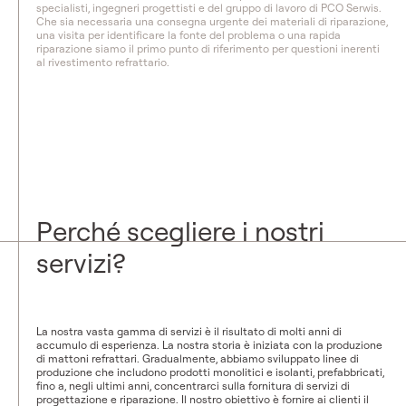
specialisti, ingegneri progettisti e del gruppo di lavoro di PCO Serwis.
Che sia necessaria una consegna urgente dei materiali di riparazione,
una visita per identificare la fonte del problema o una rapida
riparazione siamo il primo punto di riferimento per questioni inerenti
al rivestimento refrattario.
Perché scegliere i nostri
servizi?
La nostra vasta gamma di servizi è il risultato di molti anni di
accumulo di esperienza. La nostra storia è iniziata con la produzione
di mattoni refrattari. Gradualmente, abbiamo sviluppato linee di
produzione che includono prodotti monolitici e isolanti, prefabbricati,
fino a, negli ultimi anni, concentrarci sulla fornitura di servizi di
progettazione e riparazione. Il nostro obiettivo è fornire ai clienti il