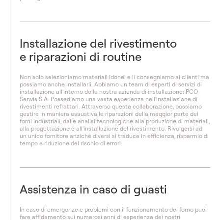
Installazione del rivestimento
e riparazioni di routine
Non solo selezioniamo materiali idonei e li consegniamo ai clienti ma
possiamo anche installarli. Abbiamo un team di esperti di servizi di
installazione all'interno della nostra azienda di installazione: PCO
Serwis S.A. Possediamo una vasta esperienza nell'installazione di
rivestimenti refrattari. Attraverso questa collaborazione, possiamo
gestire in maniera esaustiva le riparazioni della maggior parte dei
forni industriali, dalle analisi tecnologiche alla produzione di materiali,
alla progettazione e all'installazione del rivestimento. Rivolgersi ad
un unico fornitore anziché diversi si traduce in efficienza, risparmio di
tempo e riduzione del rischio di errori.
Assistenza in caso di guasti
In caso di emergenze e problemi con il funzionamento del forno puoi
fare affidamento sui numerosi anni di esperienza dei nostri