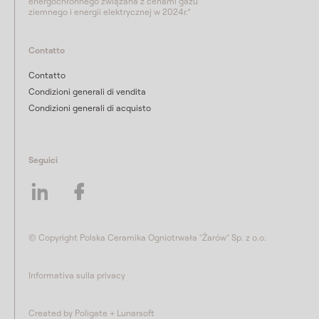
energochłonnego związana z cenami gazu
ziemnego i energii elektrycznej w 2024r.”
Contatto
Contatto
Condizioni generali di vendita
Condizioni generali di acquisto
Seguici
© Copyright Polska Ceramika Ogniotrwała "Żarów" Sp. z o.o.
Informativa sulla privacy
Created by
Poligate
+
Lunarsoft