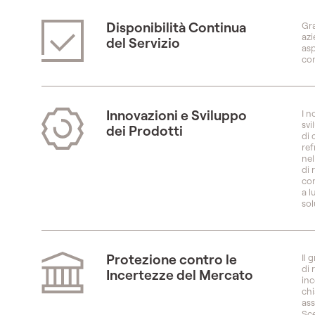
Disponibilità Continua
Gra
azi
del Servizio
asp
con
Innovazioni e Sviluppo
I n
svi
dei Prodotti
di 
ref
nel
di 
con
a l
sol
Protezione contro le
Il 
di 
Incertezze del Mercato
inc
chi
ass
Sce