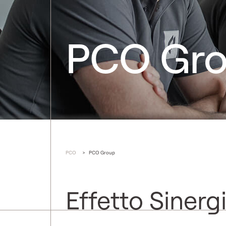
PCO Gr
PCO
>
PCO Group
Effetto Sinerg