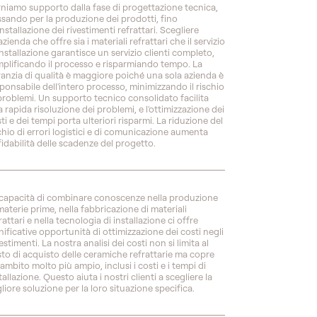
niamo supporto dalla fase di progettazione tecnica,
sando per la produzione dei prodotti, fino
'installazione dei rivestimenti refrattari. Scegliere
azienda che offre sia i materiali refrattari che il servizio
installazione garantisce un servizio clienti completo,
plificando il processo e risparmiando tempo. La
anzia di qualità è maggiore poiché una sola azienda è
ponsabile dell'intero processo, minimizzando il rischio
problemi. Un supporto tecnico consolidato facilita
 rapida risoluzione dei problemi, e l'ottimizzazione dei
ti e dei tempi porta ulteriori risparmi. La riduzione del
chio di errori logistici e di comunicazione aumenta
ffidabilità delle scadenze del progetto.
capacità di combinare conoscenze nella produzione
materie prime, nella fabbricazione di materiali
rattari e nella tecnologia di installazione ci offre
nificative opportunità di ottimizzazione dei costi negli
estimenti. La nostra analisi dei costi non si limita al
to di acquisto delle ceramiche refrattarie ma copre
ambito molto più ampio, inclusi i costi e i tempi di
tallazione. Questo aiuta i nostri clienti a scegliere la
liore soluzione per la loro situazione specifica.