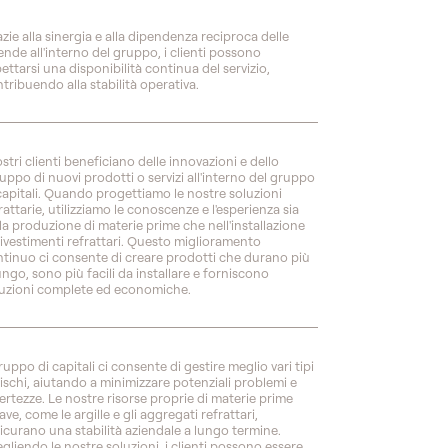
zie alla sinergia e alla dipendenza reciproca delle
ende all'interno del gruppo, i clienti possono
ettarsi una disponibilità continua del servizio,
tribuendo alla stabilità operativa.
ostri clienti beneficiano delle innovazioni e dello
luppo di nuovi prodotti o servizi all'interno del gruppo
capitali. Quando progettiamo le nostre soluzioni
rattarie, utilizziamo le conoscenze e l'esperienza sia
la produzione di materie prime che nell'installazione
rivestimenti refrattari. Questo miglioramento
tinuo ci consente di creare prodotti che durano più
ungo, sono più facili da installare e forniscono
uzioni complete ed economiche.
gruppo di capitali ci consente di gestire meglio vari tipi
rischi, aiutando a minimizzare potenziali problemi e
ertezze. Le nostre risorse proprie di materie prime
ave, come le argille e gli aggregati refrattari,
icurano una stabilità aziendale a lungo termine.
gliendo le nostre soluzioni, i clienti possono essere