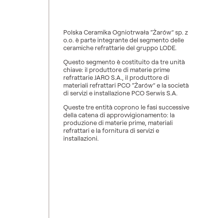
Polska Ceramika Ogniotrwała “Żarów” sp. z
o.o. è parte integrante del segmento delle
ceramiche refrattarie del gruppo LODE.
Questo segmento è costituito da tre unità
chiave: il produttore di materie prime
refrattarie JARO S.A., il produttore di
materiali refrattari PCO “Żarów” e la società
di servizi e installazione PCO Serwis S.A.
Queste tre entità coprono le fasi successive
della catena di approvvigionamento: la
produzione di materie prime, materiali
refrattari e la fornitura di servizi e
installazioni.