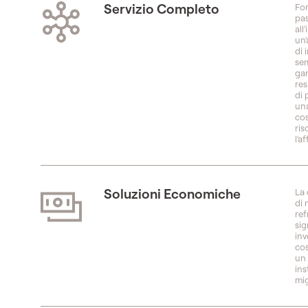
Servizio Completo
For
pas
all
un'
di 
sem
gar
res
di 
una
cos
ris
l'a
Soluzioni Economiche
La 
di 
ref
sig
inv
cos
un 
ins
mig