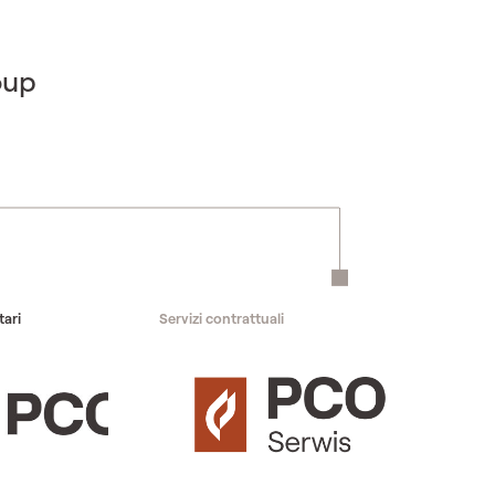
oup
tari
Servizi contrattuali