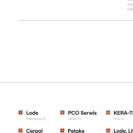
cer
nel