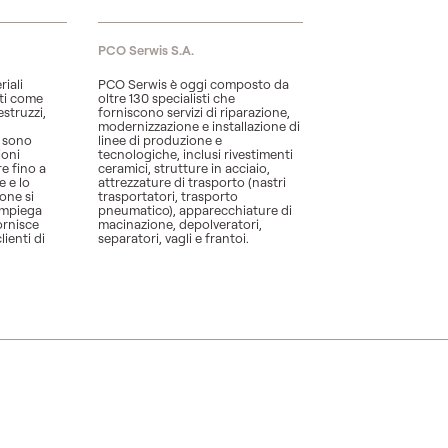
PCO Serwis S.A.
iali
PCO Serwis è oggi composto da
ati come
oltre 130 specialisti che
struzzi,
forniscono servizi di riparazione,
modernizzazione e installazione di
i sono
linee di produzione e
ioni
tecnologiche, inclusi rivestimenti
e fino a
ceramici, strutture in acciaio,
e e lo
attrezzature di trasporto (nastri
one si
trasportatori, trasporto
impiega
pneumatico), apparecchiature di
fornisce
macinazione, depolveratori,
lienti di
separatori, vagli e frantoi.