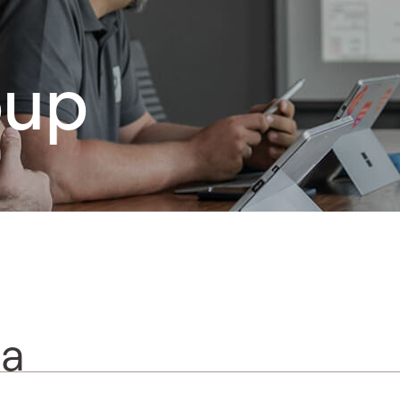
oup
ia