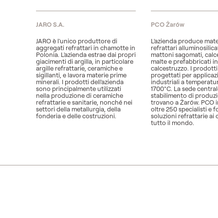
JARO S.A.
PCO Żarów
JARO è l'unico produttore di
L'azienda produce mater
aggregati refrattari in chamotte in
refrattari alluminosilic
Polonia. L'azienda estrae dai propri
mattoni sagomati, calce
giacimenti di argilla, in particolare
malte e prefabbricati in
argille refrattarie, ceramiche e
calcestruzzo. I prodott
sigillanti, e lavora materie prime
progettati per applicaz
minerali. I prodotti dell'azienda
industriali a temperatur
sono principalmente utilizzati
1700°C. La sede central
nella produzione di ceramiche
stabilimento di produzi
refrattarie e sanitarie, nonché nei
trovano a Żarów. PCO 
settori della metallurgia, della
oltre 250 specialisti e 
fonderia e delle costruzioni.
soluzioni refrattarie ai c
tutto il mondo.