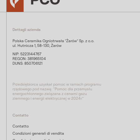
Dettagli azienda
Polska Ceramika Ogniotrwała "Żarów" Sp. z o.o.
ul. Hutnicza 1, 58-130, Żarów
NIP: 5223144767
REGON: 381965104
DUNS: 850706121
Przedsiębiorca uzyskał pomoc w ramach programu
rządowego pod nazwą: “Pomoc dla przemysłu
energochłonnego związana z cenami gazu
ziemnego i energii elektrycznej w 2024r.”
Contatto
Contatto
Condizioni generali di vendita