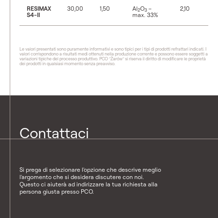
RESIMAX
30,00
1,50
Al
O
–
2,10
2
3
S4-II
max. 33%
Le valori presentati sono puramente informativi e sono tipici per i tipi di prodotti refrattari indicati. I
valori corrispondono a risultati medi ottenuti nella produzione corrente e possono essere soggetti a
variazioni tipiche del processo produttivo. PCO "Żarów" si riserva il diritto di modificare le proprietà
dei prodotti in qualsiasi momento senza preavviso.
Contattaci
Si prega di selezionare l'opzione che descrive meglio
l'argomento che si desidera discutere con noi.
Questo ci aiuterà ad indirizzare la tua richiesta alla
persona giusta presso PCO.