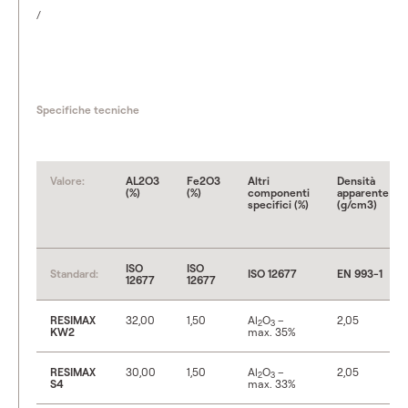
/
Specifiche tecniche
Valore:
AL2O3
Fe2O3
Altri
Densità
(%)
(%)
componenti
apparente
specifici (%)
(g/cm3)
ISO
ISO
Standard:
ISO 12677
EN 993-1
12677
12677
RESIMAX
32,00
1,50
Al
O
–
2,05
2
3
KW2
max. 35%
RESIMAX
30,00
1,50
Al
O
–
2,05
2
3
S4
max. 33%