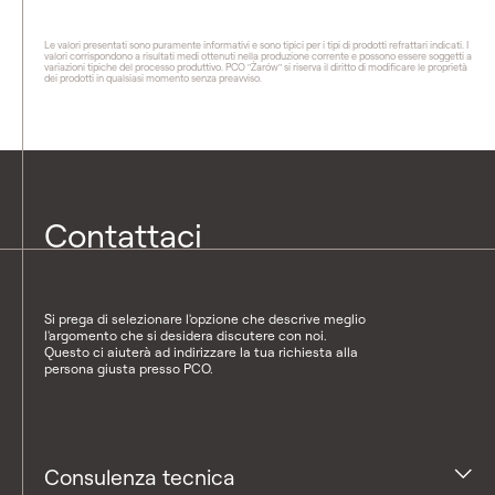
Le valori presentati sono puramente informativi e sono tipici per i tipi di prodotti refrattari indicati. I
valori corrispondono a risultati medi ottenuti nella produzione corrente e possono essere soggetti a
variazioni tipiche del processo produttivo. PCO "Żarów" si riserva il diritto di modificare le proprietà
dei prodotti in qualsiasi momento senza preavviso.
Contattaci
Si prega di selezionare l'opzione che descrive meglio
l'argomento che si desidera discutere con noi.
Questo ci aiuterà ad indirizzare la tua richiesta alla
persona giusta presso PCO.
Consulenza tecnica