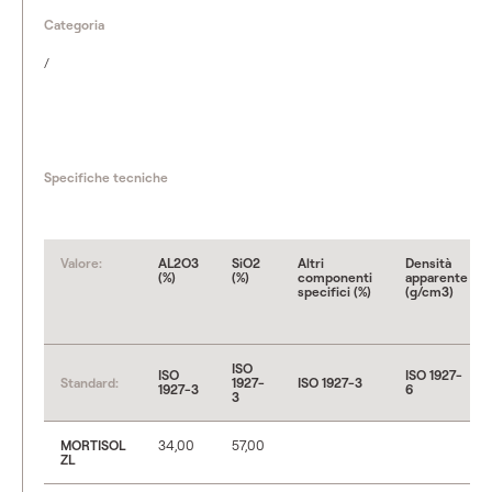
Categoria
/
Specifiche tecniche
Valore:
AL2O3
SiO2
Altri
Densità
(%)
(%)
componenti
apparente
specifici (%)
(g/cm3)
ISO
ISO
ISO 1927-
Standard:
1927-
ISO 1927-3
1927-3
6
3
MORTISOL
34,00
57,00
ZL