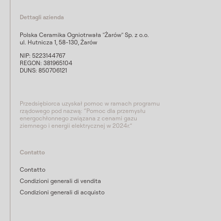
Dettagli azienda
Polska Ceramika Ogniotrwała "Żarów" Sp. z o.o.
ul. Hutnicza 1, 58-130, Żarów
NIP: 5223144767
REGON: 381965104
DUNS: 850706121
Przedsiębiorca uzyskał pomoc w ramach programu
rządowego pod nazwą: “Pomoc dla przemysłu
energochłonnego związana z cenami gazu
ziemnego i energii elektrycznej w 2024r.”
Contatto
Contatto
Condizioni generali di vendita
Condizioni generali di acquisto