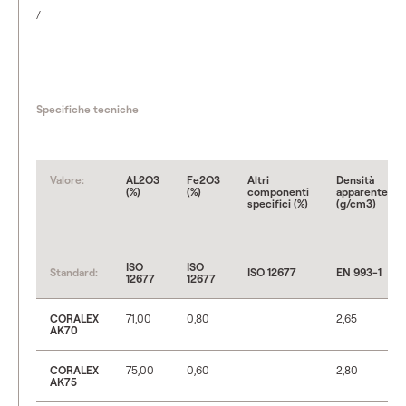
/
Specifiche tecniche
Valore:
AL2O3
Fe2O3
Altri
Densità
(%)
(%)
componenti
apparente
specifici (%)
(g/cm3)
ISO
ISO
Standard:
ISO 12677
EN 993-1
12677
12677
CORALEX
71,00
0,80
2,65
AK70
CORALEX
75,00
0,60
2,80
AK75