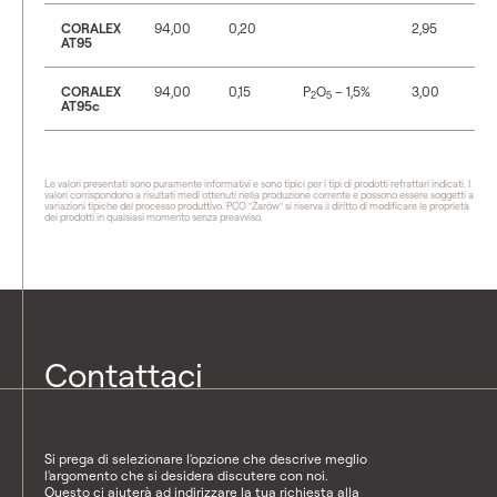
CORALEX
94,00
0,20
2,95
AT95
CORALEX
94,00
0,15
P
O
– 1,5%
3,00
2
5
AT95c
Le valori presentati sono puramente informativi e sono tipici per i tipi di prodotti refrattari indicati. I
valori corrispondono a risultati medi ottenuti nella produzione corrente e possono essere soggetti a
variazioni tipiche del processo produttivo. PCO "Żarów" si riserva il diritto di modificare le proprietà
dei prodotti in qualsiasi momento senza preavviso.
Contattaci
Si prega di selezionare l'opzione che descrive meglio
l'argomento che si desidera discutere con noi.
Questo ci aiuterà ad indirizzare la tua richiesta alla