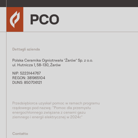
Dettagli azienda
Polska Ceramika Ogniotrwała "Żarów" Sp. z o.o.
ul. Hutnicza 1, 58-130, Żarów
NIP: 5223144767
REGON: 381965104
DUNS: 850706121
Przedsiębiorca uzyskał pomoc w ramach programu
rządowego pod nazwą: “Pomoc dla przemysłu
energochłonnego związana z cenami gazu
ziemnego i energii elektrycznej w 2024r.”
Contatto