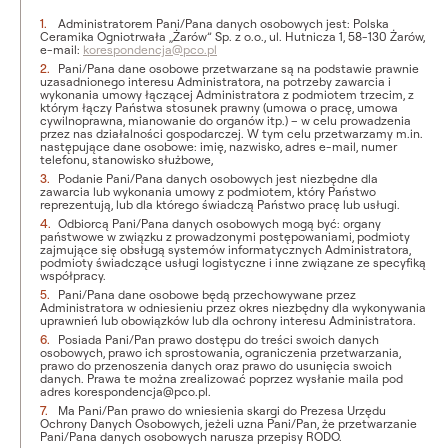
Administratorem Pani/Pana danych osobowych jest: Polska
Ceramika Ogniotrwała „Żarów” Sp. z o.o., ul. Hutnicza 1, 58-130 Żarów,
e-mail:
korespondencja@pco.pl
Pani/Pana dane osobowe przetwarzane są na podstawie prawnie
uzasadnionego interesu Administratora, na potrzeby zawarcia i
wykonania umowy łączącej Administratora z podmiotem trzecim, z
którym łączy Państwa stosunek prawny (umowa o pracę, umowa
cywilnoprawna, mianowanie do organów itp.) – w celu prowadzenia
przez nas działalności gospodarczej. W tym celu przetwarzamy m.in.
następujące dane osobowe: imię, nazwisko, adres e-mail, numer
telefonu, stanowisko służbowe,
Podanie Pani/Pana danych osobowych jest niezbędne dla
zawarcia lub wykonania umowy z podmiotem, który Państwo
reprezentują, lub dla którego świadczą Państwo pracę lub usługi.
Odbiorcą Pani/Pana danych osobowych mogą być: organy
państwowe w związku z prowadzonymi postępowaniami, podmioty
zajmujące się obsługą systemów informatycznych Administratora,
podmioty świadczące usługi logistyczne i inne związane ze specyfiką
współpracy.
Pani/Pana dane osobowe będą przechowywane przez
Administratora w odniesieniu przez okres niezbędny dla wykonywania
uprawnień lub obowiązków lub dla ochrony interesu Administratora.
Posiada Pani/Pan prawo dostępu do treści swoich danych
osobowych, prawo ich sprostowania, ograniczenia przetwarzania,
prawo do przenoszenia danych oraz prawo do usunięcia swoich
danych. Prawa te można zrealizować poprzez wysłanie maila pod
adres korespondencja@pco.pl.
Ma Pani/Pan prawo do wniesienia skargi do Prezesa Urzędu
Ochrony Danych Osobowych, jeżeli uzna Pani/Pan, że przetwarzanie
Pani/Pana danych osobowych narusza przepisy RODO.