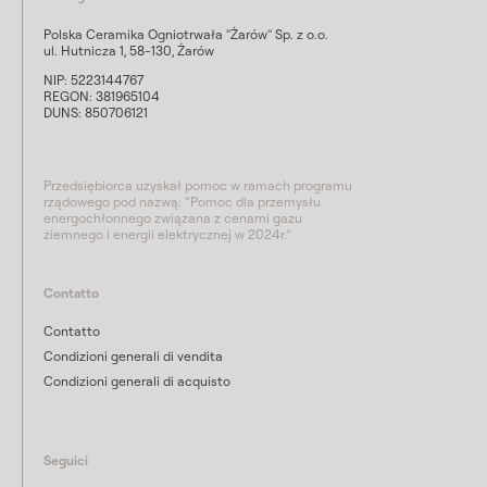
Polska Ceramika Ogniotrwała "Żarów" Sp. z o.o.
ul. Hutnicza 1, 58-130, Żarów
NIP: 5223144767
REGON: 381965104
DUNS: 850706121
Przedsiębiorca uzyskał pomoc w ramach programu
rządowego pod nazwą: “Pomoc dla przemysłu
energochłonnego związana z cenami gazu
ziemnego i energii elektrycznej w 2024r.”
Contatto
Contatto
Condizioni generali di vendita
Condizioni generali di acquisto
Seguici